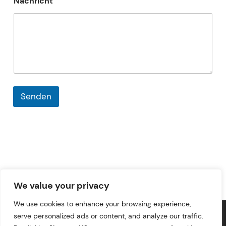
Nachricht
a
c
h
r
i
c
h
t
N
a
Senden
c
h
r
i
c
h
t
*
We value your privacy
SBZ Bad Waldsee
We use cookies to enhance your browsing experience,
Wir verwenden Cookies, um dir die bestmögliche Erfahrung auf
serve personalized ads or content, and analyze our traffic.
Stolz präsentiert von SBZ Bad Waldsee
unserer Website zu bieten.